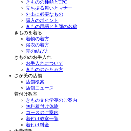
きものの種類とTPO
立ち振る舞いとマナー
外出に必要なもの
購入のポイント
きもの用語と各部の名称
きものを着る
着物の着方
浴衣の着方
帯の結び方
きもののお手入れ
お手入れについて
きもののたたみ方
さが美の店舗
店舗検索
店舗ニュース
着付け教室
きもの文化学苑のご案内
無料着付け体験
コースのご案内
着付け教室一覧
着付け料金
企業情報