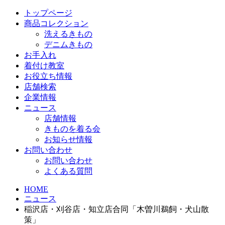
トップページ
商品コレクション
洗えるきもの
デニムきもの
お手入れ
着付け教室
お役立ち情報
店舗検索
企業情報
ニュース
店舗情報
きものを着る会
お知らせ情報
お問い合わせ
お問い合わせ
よくある質問
HOME
ニュース
稲沢店・刈谷店・知立店合同「木曽川鵜飼・犬山散
策」