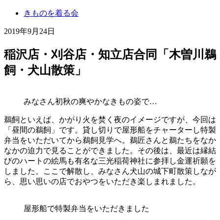
きものを着る会
2019年9月24日
稲沢店・刈谷店・知立店合同
「
木曽川鵜
飼・犬山散策」
みなさん初秋の爽やかなきもの姿で…
鵜飼といえば、かがり火を焚く夜のイメージですが、今回は
「昼間の鵜飼」です。貸し切りで屋形船をチャーターし特製
弁当をいただいてから鵜飼見学へ。鵜匠さんと鵜たちをなか
なかの迫力で見ることができました。その後は、最近は縁結
びのハートの絵馬も有名な三光稲荷神社に参拝し金運祈願を
しました。ここで解散し、みなさん犬山の城下町散策しなが
ら、思い思いの店でおやつをいただき楽しまれました。
屋形船で特製弁当をいただきました