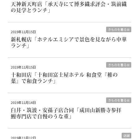
天神新天町店
「承天寺にて博多織求評会・筑前織
の見学とランチ」
きものを着る会
2019年11月15日
新札幌店
「ホテルエミシアで景色を見ながら中華
ランチ」
きものを着る会
2019年11月15日
十和田店
「十和田富士屋ホテル 和食堂『椎の
葉』で和食ランチ」
きものを着る会
2019年11月14日
臼井・筑波・安孫子店合同
「成田山新勝寺参拝
鰻専門店で自慢のうな重」
店舗
2019年11月12日