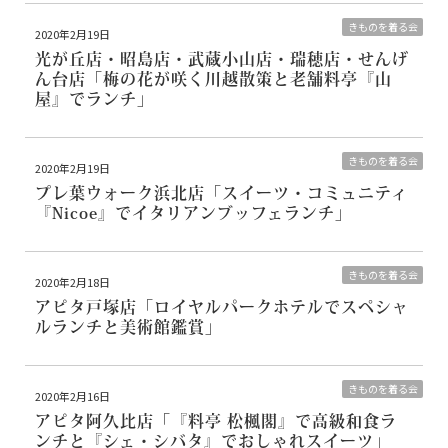
きものを着る会
2020年2月19日
光が丘店・昭島店・武蔵小山店・瑞穂店・せんげ
ん台店
「梅の花が咲く川越散策と老舗料亭『山
屋』でランチ」
きものを着る会
2020年2月19日
プレ葉ウォーク浜北店
「スイーツ・コミュニティ
『Nicoe』でイタリアンブッフェランチ」
きものを着る会
2020年2月18日
アピタ戸塚店
「ロイヤルパークホテルでスペシャ
ルランチと美術館鑑賞」
きものを着る会
2020年2月16日
アピタ阿久比店
「『料亭 松楓閣』で高級和食ラ
ンチと『シェ・シバタ』でおしゃれスイーツ」