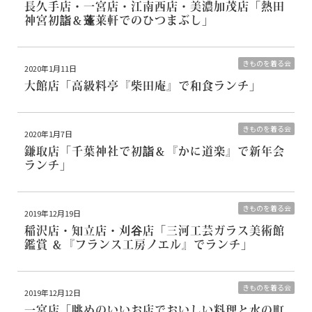
長久手店・一宮店・江南西店・美濃加茂店
「熱田
神宮初詣＆蓬莱軒でのひつまぶし」
きものを着る会
2020年1月11日
大館店
「高級料亭『柴田庵』で和食ランチ」
きものを着る会
2020年1月7日
鎌取店
「千葉神社で初詣＆『かに道楽』で新年会
ランチ」
きものを着る会
2019年12月19日
稲沢店・知立店・刈谷店
「三河工芸ガラス美術館
鑑賞 ＆『フランス工房ノエル』でランチ」
きものを着る会
2019年12月12日
一宮店
「眺めのいいお店でおいしい料理と水の町