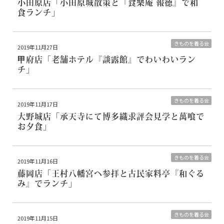
小田原店
「小田原城散策と『食樂庵 報徳』で和
食ランチ」
きものを着る会
2019年11月27日
甲府店
「老舗ホテル『談露館』でわいわいラン
チ」
きものを着る会
2019年11月17日
大野城店
「承天寺にて博多織求評会見学と萬喰で
お夕食」
きものを着る会
2019年11月16日
藤岡店
「王村八幡宮ヘ参拝と古民家料亭『和ぐる
み』でランチ」
きものを着る会
2019年11月15日