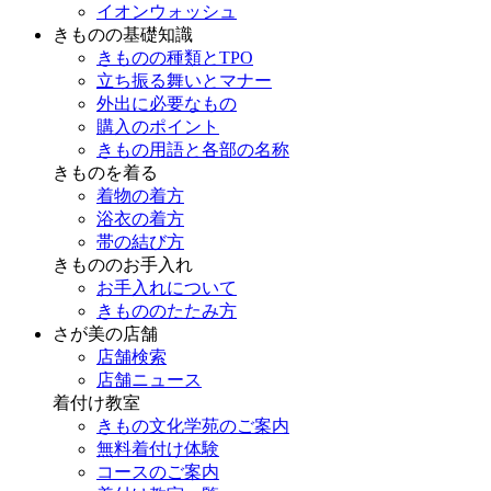
イオンウォッシュ
きものの基礎知識
きものの種類とTPO
立ち振る舞いとマナー
外出に必要なもの
購入のポイント
きもの用語と各部の名称
きものを着る
着物の着方
浴衣の着方
帯の結び方
きもののお手入れ
お手入れについて
きもののたたみ方
さが美の店舗
店舗検索
店舗ニュース
着付け教室
きもの文化学苑のご案内
無料着付け体験
コースのご案内