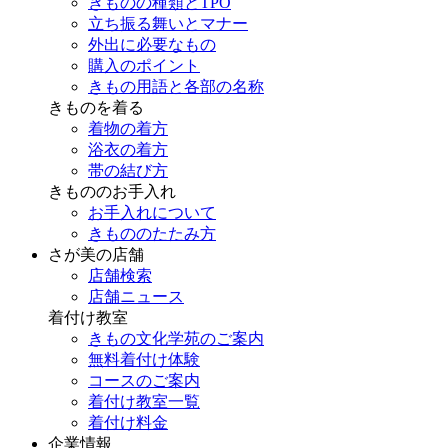
きものの種類とTPO
立ち振る舞いとマナー
外出に必要なもの
購入のポイント
きもの用語と各部の名称
きものを着る
着物の着方
浴衣の着方
帯の結び方
きもののお手入れ
お手入れについて
きもののたたみ方
さが美の店舗
店舗検索
店舗ニュース
着付け教室
きもの文化学苑のご案内
無料着付け体験
コースのご案内
着付け教室一覧
着付け料金
企業情報