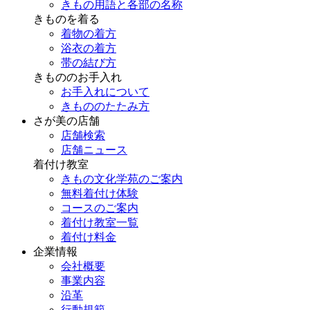
きもの用語と各部の名称
きものを着る
着物の着方
浴衣の着方
帯の結び方
きもののお手入れ
お手入れについて
きもののたたみ方
さが美の店舗
店舗検索
店舗ニュース
着付け教室
きもの文化学苑のご案内
無料着付け体験
コースのご案内
着付け教室一覧
着付け料金
企業情報
会社概要
事業内容
沿革
行動規範