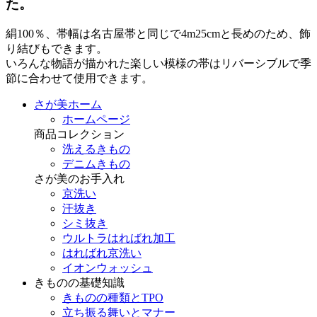
た。
絹100％、帯幅は名古屋帯と同じで4m25cmと長めのため、飾
り結びもできます。
いろんな物語が描かれた楽しい模様の帯はリバーシブルで季
節に合わせて使用できます。
さが美ホーム
ホームページ
商品コレクション
洗えるきもの
デニムきもの
さが美のお手入れ
京洗い
汗抜き
シミ抜き
ウルトラはればれ加工
はればれ京洗い
イオンウォッシュ
きものの基礎知識
きものの種類とTPO
立ち振る舞いとマナー