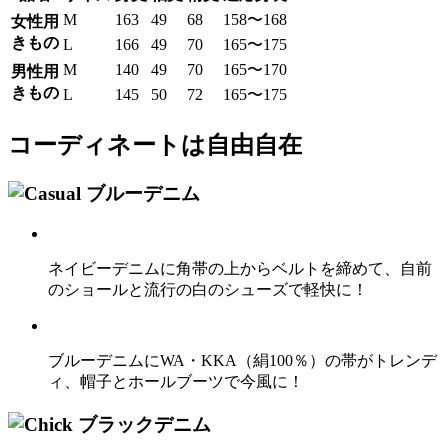
M
163
49
68
158〜168
女性用
きもの
L
166
49
70
165〜175
M
140
49
70
165〜170
男性用
きもの
L
145
50
72
165〜175
コーディネートは自由自在
ネイビーデニムに角帯の上からベルトを締めて、自前
のショールと流行の白のシューズで軽快に！
ブルーデニムにWA・KKA（絹100％）の帯がトレンデ
ィ、帽子とホールブーツで今風に！