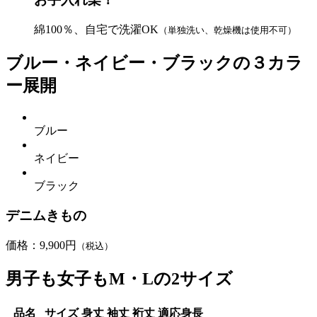
綿100％、自宅で洗濯OK
（単独洗い、乾燥機は使用不可）
ブルー・ネイビー・ブラックの３カラ
ー展開
ブルー
ネイビー
ブラック
デニムきもの
価格：9,900円
（税込）
男子も女子もM・Lの2サイズ
品名
サイズ
身丈
袖丈
裄丈
適応身長