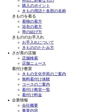
外出に必要なもの
購入のポイント
きもの用語と各部の名称
きものを着る
着物の着方
浴衣の着方
帯の結び方
きもののお手入れ
お手入れについて
きもののたたみ方
さが美の店舗
店舗検索
店舗ニュース
着付け教室
きもの文化学苑のご案内
無料着付け体験
コースのご案内
着付け教室一覧
着付け料金
企業情報
会社概要
事業内容