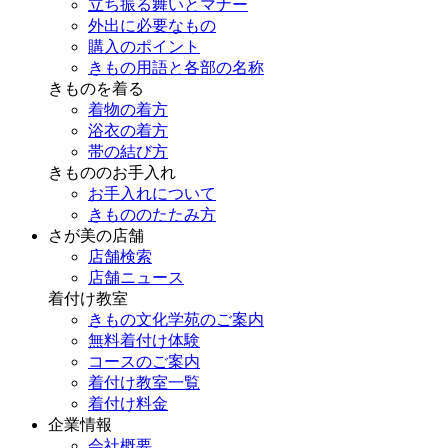
立ち振る舞いとマナー
外出に必要なもの
購入のポイント
きもの用語と各部の名称
きものを着る
着物の着方
浴衣の着方
帯の結び方
きもののお手入れ
お手入れについて
きもののたたみ方
さが美の店舗
店舗検索
店舗ニュース
着付け教室
きもの文化学苑のご案内
無料着付け体験
コースのご案内
着付け教室一覧
着付け料金
企業情報
会社概要