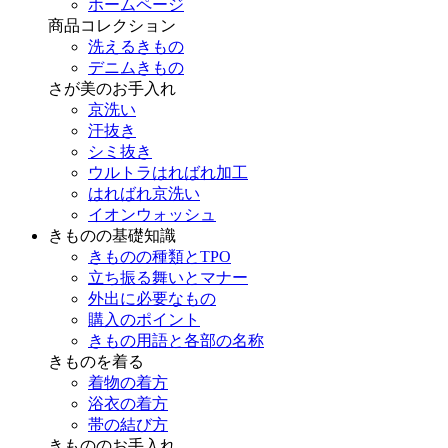
ホームページ
商品コレクション
洗えるきもの
デニムきもの
さが美のお手入れ
京洗い
汗抜き
シミ抜き
ウルトラはればれ加工
はればれ京洗い
イオンウォッシュ
きものの基礎知識
きものの種類とTPO
立ち振る舞いとマナー
外出に必要なもの
購入のポイント
きもの用語と各部の名称
きものを着る
着物の着方
浴衣の着方
帯の結び方
きもののお手入れ